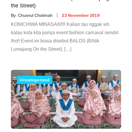
the Street)
Posted
By:
Chusnul Chotimah
23 November 2019
on
KONICHIWA MINASAN!!!! Kalian tau nggak sih
kalau kota kita punya event fashion carnaval sendiri
lho!! Event ini biasa disebut BALOS (BAtik
Lumajang On the Street). […]
Uncategorized