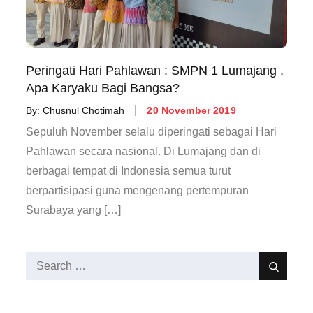
Peringati Hari Pahlawan : SMPN 1 Lumajang ,
Apa Karyaku Bagi Bangsa?
Posted
By:
Chusnul Chotimah
20 November 2019
on
Sepuluh November selalu diperingati sebagai Hari
Pahlawan secara nasional. Di Lumajang dan di
berbagai tempat di Indonesia semua turut
berpartisipasi guna mengenang pertempuran
Surabaya yang […]
Search
Search
for: