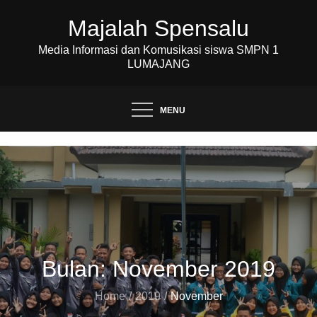
Skip
Majalah Spensalu
to
content
Media Informasi dan Komusikasi siswa SMPN 1
LUMAJANG
MENU
Bulan:
November 2019
Home
2019
November