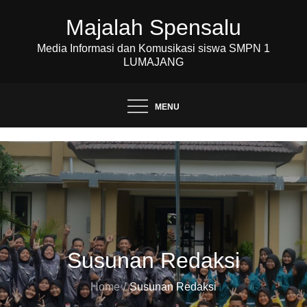
Skip
Majalah Spensalu
to
content
Media Informasi dan Komusikasi siswa SMPN 1
LUMAJANG
MENU
Susunan Redaksi
Home
Susunan Redaksi