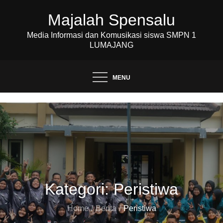
Skip
Majalah Spensalu
to
content
Media Informasi dan Komusikasi siswa SMPN 1
LUMAJANG
MENU
Kategori:
Peristiwa
Home
Berita
Peristiwa