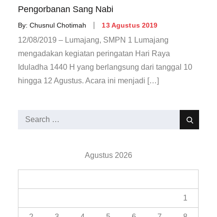
Pengorbanan Sang Nabi
Posted
By:
Chusnul Chotimah
13 Agustus 2019
on
12/08/2019 – Lumajang, SMPN 1 Lumajang
mengadakan kegiatan peringatan Hari Raya
Iduladha 1440 H yang berlangsung dari tanggal 10
hingga 12 Agustus. Acara ini menjadi […]
Search
Search
for:
Agustus 2026
M
S
S
R
K
J
S
1
2
3
4
5
6
7
8